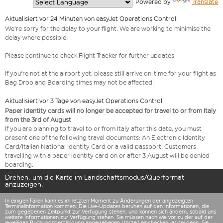
  Powered by 
Translate
Aktualisiert vor 24 Minuten von easyJet Operations Control
We're sorry for the delay to your flight. We are working to minimise the
delay where possible.
Please continue to check Flight Tracker for further updates.
If you're not at the airport yet, please still arrive on-time for your flight as
Bag Drop and Boarding times may not be affected.
Aktualisiert vor 3 Tage von easyJet Operations Control
Paper identity cards will no longer be accepted for travel to or from Italy
from the 3rd of August
If you are planning to travel to or from Italy after this date, you must
present one of the following travel documents: An Electronic Identity
Card/Italian National Identity Card or a valid passport. Customers
travelling with a paper identity card on or after 3 August will be denied
boarding.
Drehen, um die Karte im Landschaftsmodus/Querformat
anzuzeigen.
In einigen Fällen kann es im letzten Moment zu Änderungen der angezeigten
Terminalinformation kommen. Die Live-Updates beruhen auf den Informationen, die
zum gegebenen Zeitpunkt zur Verfügung stehen, und können sich ändern, sobald uns
weitere Informationen zur Verfügung stehen. Sie müssen nach wie vor zu der auf der
jeweiligen Buchungsbestätigung angegebenen Uhrzeit einchecken, es sei denn, Sie