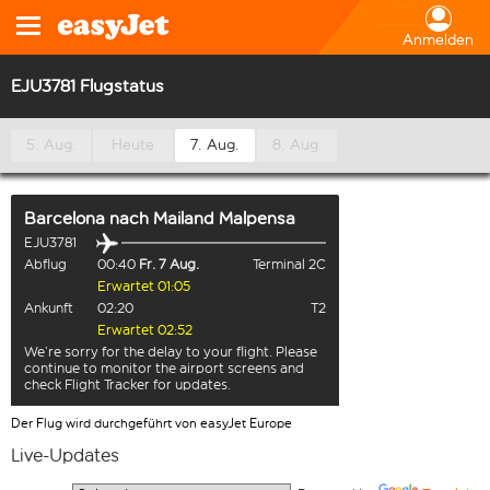
Anmelden
EJU3781 Flugstatus
5. Aug.
Heute
7. Aug.
8. Aug.
Barcelona
nach
Mailand Malpensa
EJU3781
Abflug
00:40
Fr. 7 Aug.
Terminal 2C
Erwartet 01:05
Ankunft
02:20
T2
Erwartet 02:52
We’re sorry for the delay to your flight. Please
continue to monitor the airport screens and
check Flight Tracker for updates.
Der Flug wird durchgeführt von easyJet Europe
Live-Updates