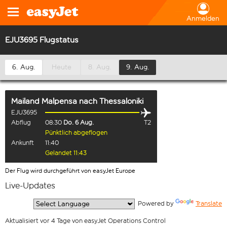
Anmelden
EJU3695 Flugstatus
6. Aug.
Heute
8. Aug.
9. Aug.
Mailand Malpensa
nach
Thessaloniki
EJU3695
Abflug
08:30
Do. 6 Aug.
T2
Pünktlich abgeflogen
Ankunft
11:40
Gelandet 11:43
Der Flug wird durchgeführt von easyJet Europe
Live-Updates
  Powered by 
Translate
Aktualisiert vor 4 Tage von easyJet Operations Control