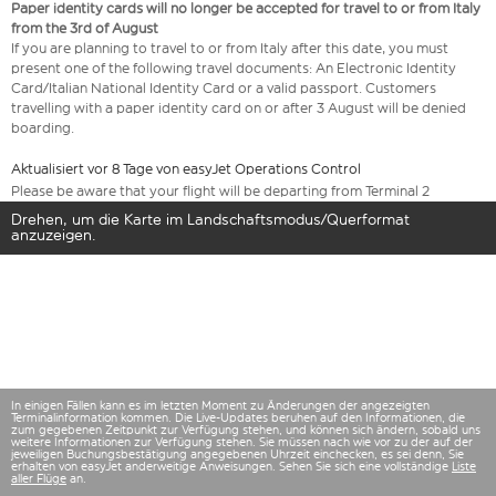
Paper identity cards will no longer be accepted for travel to or from Italy
from the 3rd of August
If you are planning to travel to or from Italy after this date, you must
present one of the following travel documents: An Electronic Identity
Card/Italian National Identity Card or a valid passport. Customers
travelling with a paper identity card on or after 3 August will be denied
boarding.
Aktualisiert vor 8 Tage von easyJet Operations Control
Please be aware that your flight will be departing from Terminal 2
Drehen, um die Karte im Landschaftsmodus/Querformat
anzuzeigen.
In einigen Fällen kann es im letzten Moment zu Änderungen der angezeigten
Terminalinformation kommen. Die Live-Updates beruhen auf den Informationen, die
zum gegebenen Zeitpunkt zur Verfügung stehen, und können sich ändern, sobald uns
weitere Informationen zur Verfügung stehen. Sie müssen nach wie vor zu der auf der
jeweiligen Buchungsbestätigung angegebenen Uhrzeit einchecken, es sei denn, Sie
erhalten von easyJet anderweitige Anweisungen. Sehen Sie sich eine vollständige
Liste
aller Flüge
an.