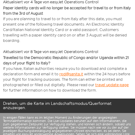
Aktualisiert vor 4 Tage von easyJet Operations Control
Paper identity cards will no longer be accepted for travel to or from Italy
from the 3rd of August
If you are planning to travel to or from Italy after this date, you must
present one of the following travel documents: An Electronic Identity
Card/Italian National Identity Card or a valid passport. Customers
travelling with a paper identity card on or after 3 August will be denied
boarding.
Aktualisiert vor 8 Tage von easyJet Operations Control
Travelled to the Democratic Republic of Congo and/or Uganda within 21
days of your flight to Italy?
If you have, Italian authorities require you to download and complete a
declaration form and email it to
rpd@sanita.it
within the 24 hours before
your flight for tracking purposes. The form can either be printed and
photographed or filled out digitally. Please read our
travel update page
for further information on how to download the form.
Drehen, um die Karte im Landschaftsmodus/Querformat
anzuzeigen.
In einigen Fällen kann es im letzten Moment zu Änderungen der angezeigten
Terminalinformation kommen. Die Live-Updates beruhen auf den Informationen, die
zum gegebenen Zeitpunkt zur Verfügung stehen, und können sich ändern, sobald uns
weitere Informationen zur Verfügung stehen. Sie müssen nach wie vor zu der auf der
jeweiligen Buchungsbestätigung angegebenen Uhrzeit einchecken, es sei denn, Sie
erhalten von easyJet anderweitige Anweisungen. Sehen Sie sich eine vollständige
Liste