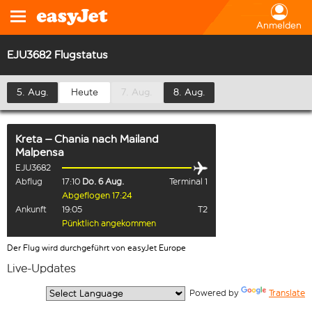
Anmelden
EJU3682 Flugstatus
5. Aug.
Heute
7. Aug.
8. Aug.
Kreta – Chania
nach
Mailand
Malpensa
EJU3682
Abflug
17:10
Do. 6 Aug.
Terminal 1
Abgeflogen 17:24
Ankunft
19:05
T2
Pünktlich angekommen
Der Flug wird durchgeführt von easyJet Europe
Live-Updates
  Powered by 
Translate