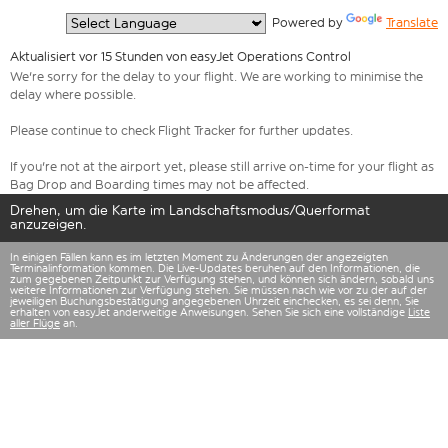
  Powered by 
Translate
Aktualisiert vor 15 Stunden von easyJet Operations Control
We're sorry for the delay to your flight. We are working to minimise the
delay where possible.
Please continue to check Flight Tracker for further updates.
If you're not at the airport yet, please still arrive on-time for your flight as
Bag Drop and Boarding times may not be affected.
Drehen, um die Karte im Landschaftsmodus/Querformat
anzuzeigen.
In einigen Fällen kann es im letzten Moment zu Änderungen der angezeigten
Terminalinformation kommen. Die Live-Updates beruhen auf den Informationen, die
zum gegebenen Zeitpunkt zur Verfügung stehen, und können sich ändern, sobald uns
weitere Informationen zur Verfügung stehen. Sie müssen nach wie vor zu der auf der
jeweiligen Buchungsbestätigung angegebenen Uhrzeit einchecken, es sei denn, Sie
erhalten von easyJet anderweitige Anweisungen. Sehen Sie sich eine vollständige
Liste
aller Flüge
an.