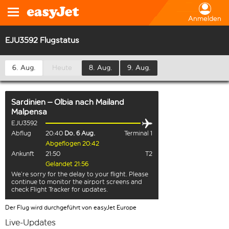
Anmelden
EJU3592 Flugstatus
6. Aug.
Heute
8. Aug.
9. Aug.
Sardinien – Olbia
nach
Mailand
Malpensa
EJU3592
Abflug
20:40
Do. 6 Aug.
Terminal 1
Abgeflogen 20:42
Ankunft
21:50
T2
Gelandet 21:56
We’re sorry for the delay to your flight. Please
continue to monitor the airport screens and
check Flight Tracker for updates.
Der Flug wird durchgeführt von easyJet Europe
Live-Updates