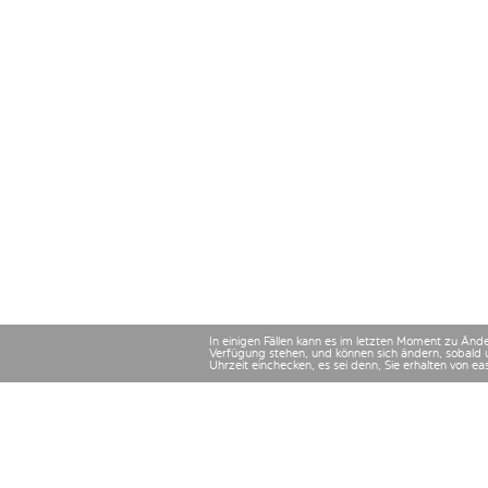
In einigen Fällen kann es im letzten Moment zu Än
Verfügung stehen, und können sich ändern, sobald 
Uhrzeit einchecken, es sei denn, Sie erhalten von e