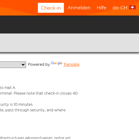
Anmelden
Hilfe
de-CH
Check-in
  Powered by 
Translate
o Hall A.
erminal. Please note that check-in closes 40
urity is 10 minutes.
ate, pass through security, and where
infrastructures aéroportuaires, notre vol