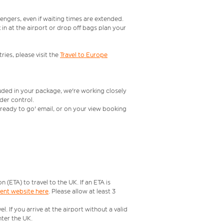
engers, even if waiting times are extended.
in at the airport or drop off bags plan your
ries, please visit the
Travel to Europe
luded in your package, we're working closely
rder control.
t ready to go' email, or on your view booking
ETA) to travel to the UK. If an ETA is
ment website here
. Please allow at least 3
 If you arrive at the airport without a valid
ter the UK.