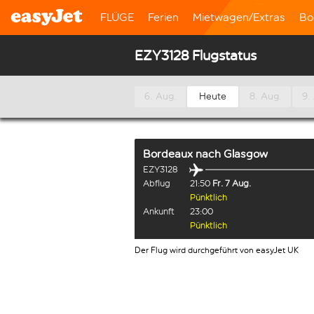
FLÜGE
Ferien
Mietwagen/Extras
Bo
EZY3128 Flugstatus
6. Aug.
Heute
8. Aug.
9.
Bordeaux
nach
Glasgow
EZY3128
Abflug
21:50
Fr. 7 Aug.
Pünktlich
Ankunft
23:00
Pünktlich
Der Flug wird durchgeführt von easyJet UK