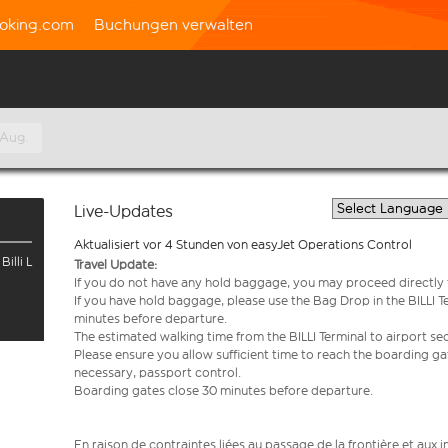
oking.com
Buchungen verwalten
 Aug.
Live-Updates
Aktualisiert vor 4 Stunden von easyJet Operations Control
Billi L
Travel Update:
If you do not have any hold baggage, you may proceed directly t
If you have hold baggage, please use the Bag Drop in the BILLI T
minutes before departure.
The estimated walking time from the BILLI Terminal to airport sec
Please ensure you allow sufficient time to reach the boarding g
necessary, passport control.
Boarding gates close 30 minutes before departure.
En raison de contraintes liées au passage de la frontière et aux 