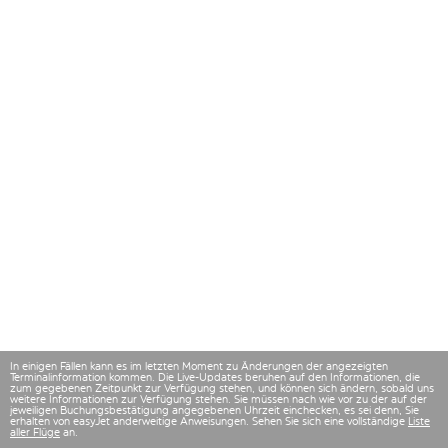
In einigen Fällen kann es im letzten Moment zu Änderungen der angezeigten
Terminalinformation kommen. Die Live-Updates beruhen auf den Informationen, die
zum gegebenen Zeitpunkt zur Verfügung stehen, und können sich ändern, sobald uns
weitere Informationen zur Verfügung stehen. Sie müssen nach wie vor zu der auf der
jeweiligen Buchungsbestätigung angegebenen Uhrzeit einchecken, es sei denn, Sie
erhalten von easyJet anderweitige Anweisungen. Sehen Sie sich eine vollständige
Liste
aller Flüge
an.