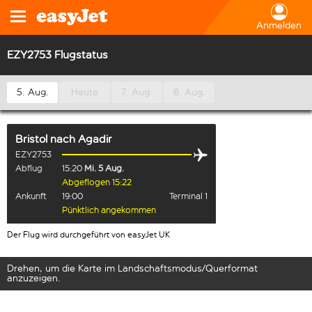
Anmelden
EZY2753 Flugstatus
5. Aug.
Heute
7. Aug.
8. Aug.
Bristol
nach
Agadir
EZY2753
Abflug
15:20
Mi. 5 Aug.
Abgeflogen 15:22
Ankunft
19:00
Terminal 1
Pünktlich angekommen
Der Flug wird durchgeführt von easyJet UK
Drehen, um die Karte im Landschaftsmodus/Querformat
anzuzeigen.