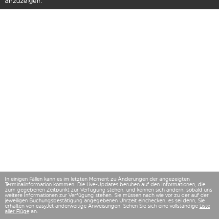
anzuzeigen.
In einigen Fällen kann es im letzten Moment zu Änderungen der angezeigten
Terminalinformation kommen. Die Live-Updates beruhen auf den Informationen, die
zum gegebenen Zeitpunkt zur Verfügung stehen, und können sich ändern, sobald uns
weitere Informationen zur Verfügung stehen. Sie müssen nach wie vor zu der auf der
jeweiligen Buchungsbestätigung angegebenen Uhrzeit einchecken, es sei denn, Sie
erhalten von easyJet anderweitige Anweisungen. Sehen Sie sich eine vollständige
Liste
aller Flüge
an.