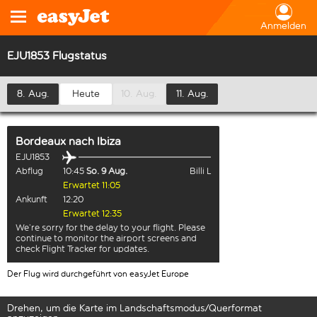
Anmelden
EJU1853 Flugstatus
8. Aug.
Heute
10. Aug.
11. Aug.
Bordeaux
nach
Ibiza
EJU1853
Abflug
10:45
So. 9 Aug.
Billi L
Erwartet 11:05
Ankunft
12:20
Erwartet 12:35
We’re sorry for the delay to your flight. Please
continue to monitor the airport screens and
check Flight Tracker for updates.
Der Flug wird durchgeführt von easyJet Europe
Drehen, um die Karte im Landschaftsmodus/Querformat