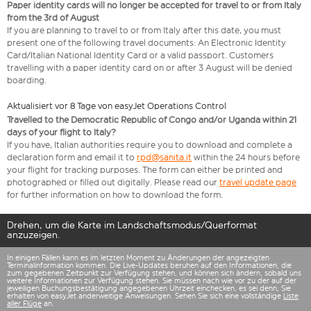
Paper identity cards will no longer be accepted for travel to or from Italy
from the 3rd of August
If you are planning to travel to or from Italy after this date, you must
present one of the following travel documents: An Electronic Identity
Card/Italian National Identity Card or a valid passport. Customers
travelling with a paper identity card on or after 3 August will be denied
boarding.
Aktualisiert vor 8 Tage von easyJet Operations Control
Travelled to the Democratic Republic of Congo and/or Uganda within 21
days of your flight to Italy?
If you have, Italian authorities require you to download and complete a
declaration form and email it to
rpd@sanita.it
within the 24 hours before
your flight for tracking purposes. The form can either be printed and
photographed or filled out digitally. Please read our
travel update page
for further information on how to download the form.
Drehen, um die Karte im Landschaftsmodus/Querformat
anzuzeigen.
In einigen Fällen kann es im letzten Moment zu Änderungen der angezeigten
Terminalinformation kommen. Die Live-Updates beruhen auf den Informationen, die
zum gegebenen Zeitpunkt zur Verfügung stehen, und können sich ändern, sobald uns
weitere Informationen zur Verfügung stehen. Sie müssen nach wie vor zu der auf der
jeweiligen Buchungsbestätigung angegebenen Uhrzeit einchecken, es sei denn, Sie
erhalten von easyJet anderweitige Anweisungen. Sehen Sie sich eine vollständige
Liste
aller Flüge
an.