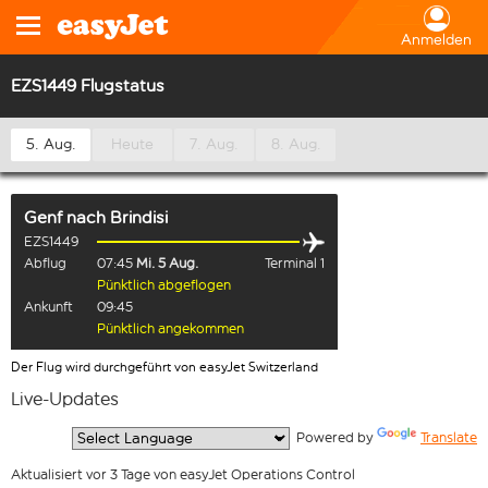
Anmelden
EZS1449 Flugstatus
5. Aug.
Heute
7. Aug.
8. Aug.
Genf
nach
Brindisi
EZS1449
Abflug
07:45
Mi. 5 Aug.
Terminal 1
Pünktlich abgeflogen
Ankunft
09:45
Pünktlich angekommen
Der Flug wird durchgeführt von easyJet Switzerland
Live-Updates
  Powered by 
Translate
Aktualisiert vor 3 Tage von easyJet Operations Control