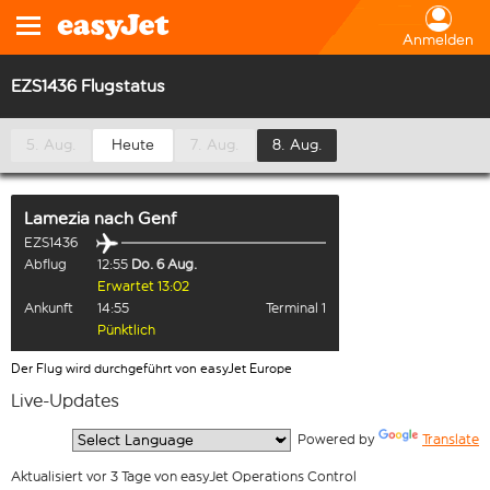
Anmelden
EZS1436 Flugstatus
5. Aug.
Heute
7. Aug.
8. Aug.
Lamezia
nach
Genf
EZS1436
Abflug
12:55
Do. 6 Aug.
Erwartet 13:02
Ankunft
14:55
Terminal 1
Pünktlich
Der Flug wird durchgeführt von easyJet Europe
Live-Updates
  Powered by 
Translate
Aktualisiert vor 3 Tage von easyJet Operations Control