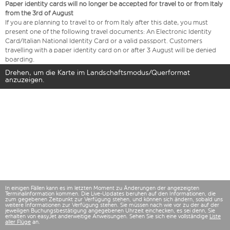
Paper identity cards will no longer be accepted for travel to or from Italy
from the 3rd of August
If you are planning to travel to or from Italy after this date, you must
present one of the following travel documents: An Electronic Identity
Card/Italian National Identity Card or a valid passport. Customers
travelling with a paper identity card on or after 3 August will be denied
boarding.
Drehen, um die Karte im Landschaftsmodus/Querformat
anzuzeigen.
In einigen Fällen kann es im letzten Moment zu Änderungen der angezeigten
Terminalinformation kommen. Die Live-Updates beruhen auf den Informationen, die
zum gegebenen Zeitpunkt zur Verfügung stehen, und können sich ändern, sobald uns
weitere Informationen zur Verfügung stehen. Sie müssen nach wie vor zu der auf der
jeweiligen Buchungsbestätigung angegebenen Uhrzeit einchecken, es sei denn, Sie
erhalten von easyJet anderweitige Anweisungen. Sehen Sie sich eine vollständige
Liste
aller Flüge
an.