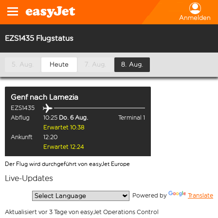
Anmelden
EZS1435 Flugstatus
5. Aug.
Heute
7. Aug.
8. Aug.
Genf
nach
Lamezia
EZS1435
Abflug
10:25
Do. 6 Aug.
Terminal 1
Erwartet 10:38
Ankunft
12:20
Erwartet 12:24
Der Flug wird durchgeführt von easyJet Europe
Live-Updates
  Powered by 
Translate
Aktualisiert vor 3 Tage von easyJet Operations Control