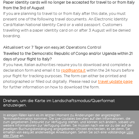
Paper identity cards will no longer be accepted for travel to or from Italy
from the 3rd of August
If you are planning to travel to or from Italy after this date, you must
present one of the following travel documents: An Electronic Identity
Card/Italian National Identity Card or a valid passport. Customers
travelling with a paper identity card on or after 3 August will be denied
boarding.
Aktualisiert vor 7 Tage von easyJet Operations Control
Travelled to the Democratic Republic of Congo and/or Uganda within 21
days of your flight to Italy?
If you have, Italian authorities require you to download and complete a
declaration form and email it to
rpd@sanita.it
within the 24 hours before
your flight for tracking purposes. The form can either be printed and
photographed or filled out digitally. Please read our
travel update page
for further information on how to download the form.
Drehen, um die Karte im Landschaftsmodus/Querformat
anzuzeigen.
In einigen Fällen kann es im letzten Moment zu Änderungen der angezeigten
Terminalinformation kommen. Die Live-Updates beruhen auf den Informationen, die
zum gegebenen Zeitpunkt zur Verfügung stehen, und können sich ändern, sobald uns
weitere Informationen zur Verfügung stehen. Sie müssen nach wie vor zu der auf der
jeweiligen Buchungsbestätigung angegebenen Uhrzeit einchecken, es sei denn, Sie
erhalten von easyJet anderweitige Anweisungen. Sehen Sie sich eine vollständige
Liste
aller Flüge
an.