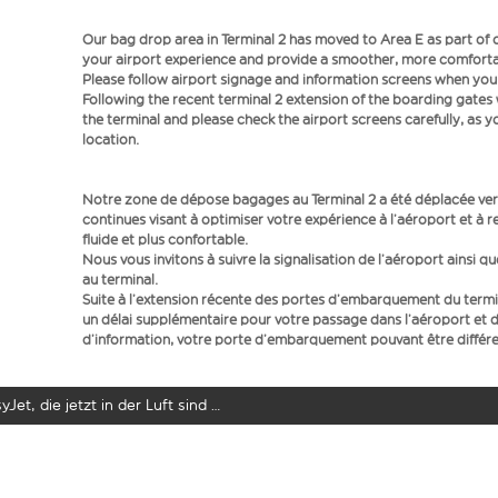
Our bag drop area in Terminal 2 has moved to Area E as part o
your airport experience and provide a smoother, more comfortab
Please follow airport signage and information screens when you a
Following the recent terminal 2 extension of the boarding gate
the terminal and please check the airport screens carefully, as 
location.
Notre zone de dépose bagages au Terminal 2 a été déplacée vers
continues visant à optimiser votre expérience à l’aéroport et à r
fluide et plus confortable.
Nous vous invitons à suivre la signalisation de l’aéroport ainsi q
au terminal.
Suite à l’extension récente des portes d’embarquement du term
un délai supplémentaire pour votre passage dans l’aéroport et d
d’information, votre porte d’embarquement pouvant être différen
yJet, die jetzt in der Luft sind …