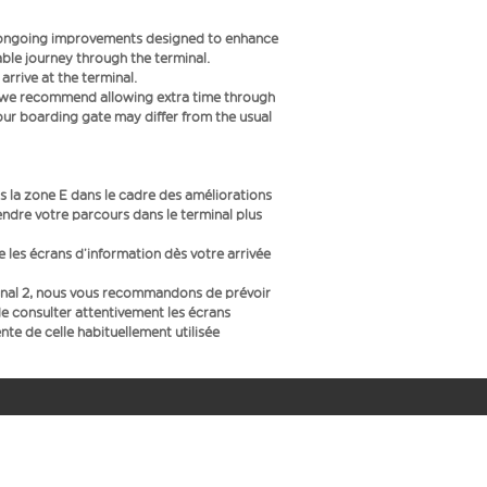
f ongoing improvements designed to enhance
le journey through the terminal.
rrive at the terminal.
s we recommend allowing extra time through
your boarding gate may differ from the usual
 la zone E dans le cadre des améliorations
endre votre parcours dans le terminal plus
ue les écrans d’information dès votre arrivée
inal 2, nous vous recommandons de prévoir
e consulter attentivement les écrans
te de celle habituellement utilisée