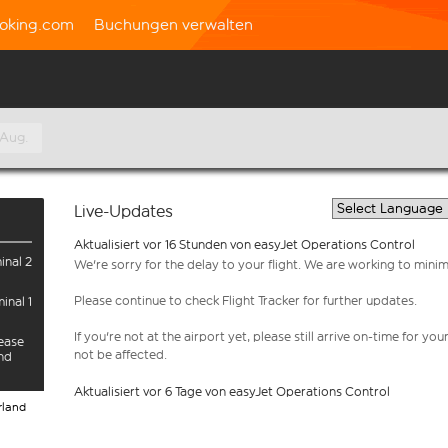
oking.com
Buchungen verwalten
 Aug.
Live-Updates
Aktualisiert vor 16 Stunden von easyJet Operations Control
inal 2
We're sorry for the delay to your flight. We are working to mini
Please continue to check Flight Tracker for further updates.
inal 1
If you're not at the airport yet, please still arrive on-time for 
lease
not be affected.
and
Aktualisiert vor 6 Tage von easyJet Operations Control
rland