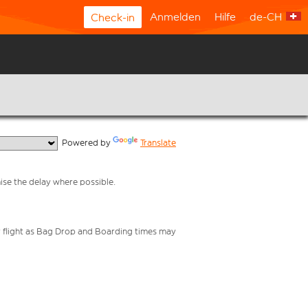
Anmelden
Hilfe
de-CH
Check-in
  Powered by 
Translate
mise the delay where possible.
your flight as Bag Drop and Boarding times may