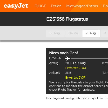
FLÜGE
Ferien
Mietwagen/Extras
Bo
EZS1356 Flugstatus
5. Aug.
Heute
7. Aug.
8.
Nizza
nach
Genf
EZS1356
Abflug
20:15
Fr. 7 Aug.
Term
Erwartet 21:00
Ankunft
21:15
Term
Erwartet 21:57
We’re sorry for the delay to your flight. P
continue to monitor the airport screens 
check Flight Tracker for updates.
Der Flug wird durchgeführt von easyJet Switze