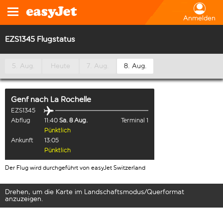
Anmelden
EZS1345 Flugstatus
5. Aug.
Heute
7. Aug.
8. Aug.
Genf
nach
La Rochelle
EZS1345
Abflug
11:40
Sa. 8 Aug.
Terminal 1
Pünktlich
Ankunft
13:05
Pünktlich
Der Flug wird durchgeführt von easyJet Switzerland
Drehen, um die Karte im Landschaftsmodus/Querformat
anzuzeigen.