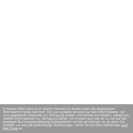
In einigen Fällen kann es im letzten Moment zu Änderungen der angezeigten
Terminalinformation kommen. Die Live-Updates beruhen auf den Informationen, die
zum gegebenen Zeitpunkt zur Verfügung stehen, und können sich ändern, sobald uns
weitere Informationen zur Verfügung stehen. Sie müssen nach wie vor zu der auf der
jeweiligen Buchungsbestätigung angegebenen Uhrzeit einchecken, es sei denn, Sie
erhalten von easyJet anderweitige Anweisungen. Sehen Sie sich eine vollständige
Liste
aller Flüge
an.