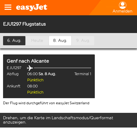
Anmelden
EJU1297 Flugstatus
6. Aug.
Heute
8. Aug.
9. Aug.
Genf
nach
Alicante
EJU1297
Abflug
06:00
Sa. 8 Aug.
Terminal 1
Pünktlich
Ankunft
08:00
Pünktlich
Der Flug wird durchgeführt von easyJet Switzerland
Drehen, um die Karte im Landschaftsmodus/Querformat
anzuzeigen.