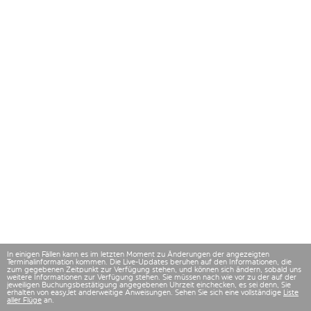
In einigen Fällen kann es im letzten Moment zu Änderungen der angezeigten
Terminalinformation kommen. Die Live-Updates beruhen auf den Informationen, die
zum gegebenen Zeitpunkt zur Verfügung stehen, und können sich ändern, sobald uns
weitere Informationen zur Verfügung stehen. Sie müssen nach wie vor zu der auf der
jeweiligen Buchungsbestätigung angegebenen Uhrzeit einchecken, es sei denn, Sie
erhalten von easyJet anderweitige Anweisungen. Sehen Sie sich eine vollständige
Liste
aller Flüge
an.