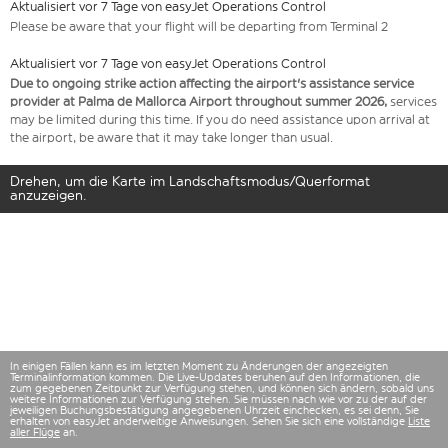
Aktualisiert vor 7 Tage von easyJet Operations Control
Please be aware that your flight will be departing from Terminal 2
Aktualisiert vor 7 Tage von easyJet Operations Control
Due to ongoing strike action affecting the airport's assistance service
provider at Palma de Mallorca Airport throughout summer 2026,
services
may be limited during this time. If you do need assistance upon arrival at
the airport, be aware that it may take longer than usual.
Drehen, um die Karte im Landschaftsmodus/Querformat
anzuzeigen.
In einigen Fällen kann es im letzten Moment zu Änderungen der angezeigten
Terminalinformation kommen. Die Live-Updates beruhen auf den Informationen, die
zum gegebenen Zeitpunkt zur Verfügung stehen, und können sich ändern, sobald uns
weitere Informationen zur Verfügung stehen. Sie müssen nach wie vor zu der auf der
jeweiligen Buchungsbestätigung angegebenen Uhrzeit einchecken, es sei denn, Sie
erhalten von easyJet anderweitige Anweisungen. Sehen Sie sich eine vollständige
Liste
aller Flüge
an.