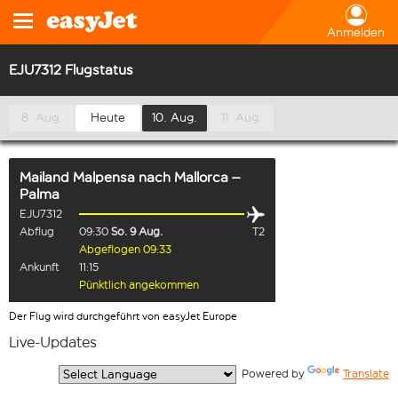
Anmelden
EJU7312 Flugstatus
8. Aug.
Heute
10. Aug.
11. Aug.
Mailand Malpensa
nach
Mallorca –
Palma
EJU7312
Abflug
09:30
So. 9 Aug.
T2
Abgeflogen 09:33
Ankunft
11:15
Pünktlich angekommen
Der Flug wird durchgeführt von easyJet Europe
Live-Updates
  Powered by 
Translate