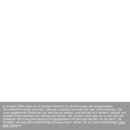
In einigen Fällen kann es im letzten Moment zu Änderungen der angezeigten
Terminalinformation kommen. Die Live-Updates beruhen auf den Informationen, die
zum gegebenen Zeitpunkt zur Verfügung stehen, und können sich ändern, sobald uns
weitere Informationen zur Verfügung stehen. Sie müssen nach wie vor zu der auf der
jeweiligen Buchungsbestätigung angegebenen Uhrzeit einchecken, es sei denn, Sie
erhalten von easyJet anderweitige Anweisungen. Sehen Sie sich eine vollständige
Liste
aller Flüge
an.