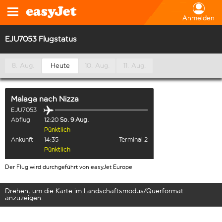
Anmelden
EJU7053 Flugstatus
8. Aug.
Heute
10. Aug.
11. Aug.
Malaga
nach
Nizza
EJU7053
Abflug
12:20
So. 9 Aug.
Pünktlich
Ankunft
14:35
Terminal 2
Pünktlich
Der Flug wird durchgeführt von easyJet Europe
Drehen, um die Karte im Landschaftsmodus/Querformat
anzuzeigen.