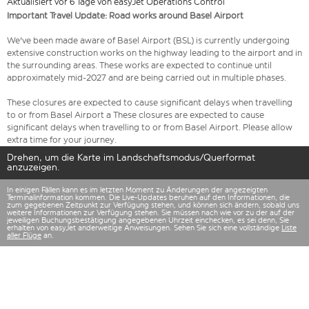
Aktualisiert vor 6 Tage von easyJet Operations Control
Important Travel Update: Road works around Basel Airport
We've been made aware of Basel Airport (BSL) is currently undergoing
extensive construction works on the highway leading to the airport and in
the surrounding areas. These works are expected to continue until
approximately mid-2027 and are being carried out in multiple phases.
These closures are expected to cause significant delays when travelling
to or from Basel Airport a These closures are expected to cause
significant delays when travelling to or from Basel Airport. Please allow
extra time for your journey.
Drehen, um die Karte im Landschaftsmodus/Querformat
anzuzeigen.
In einigen Fällen kann es im letzten Moment zu Änderungen der angezeigten
Terminalinformation kommen. Die Live-Updates beruhen auf den Informationen, die
zum gegebenen Zeitpunkt zur Verfügung stehen, und können sich ändern, sobald uns
weitere Informationen zur Verfügung stehen. Sie müssen nach wie vor zu der auf der
jeweiligen Buchungsbestätigung angegebenen Uhrzeit einchecken, es sei denn, Sie
erhalten von easyJet anderweitige Anweisungen. Sehen Sie sich eine vollständige
Liste
aller Flüge
an.