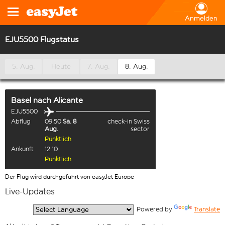
Anmelden
EJU5500 Flugstatus
5. Aug.
Heute
7. Aug.
8. Aug.
Basel
nach
Alicante
EJU5500
Abflug
09:50
Sa. 8
check-in Swiss
Aug.
sector
Pünktlich
Ankunft
12:10
Pünktlich
Der Flug wird durchgeführt von easyJet Europe
Live-Updates
  Powered by 
Translate