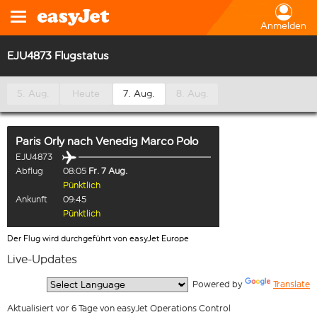
Anmelden
EJU4873 Flugstatus
5. Aug.
Heute
7. Aug.
8. Aug.
Paris Orly
nach
Venedig Marco Polo
EJU4873
Abflug
08:05
Fr. 7 Aug.
Pünktlich
Ankunft
09:45
Pünktlich
Der Flug wird durchgeführt von easyJet Europe
Live-Updates
  Powered by 
Translate
Aktualisiert vor 6 Tage von easyJet Operations Control