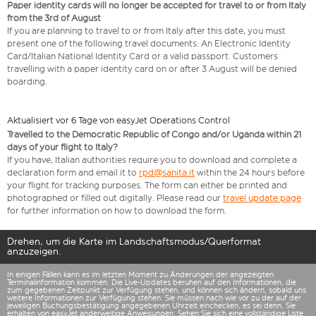
Paper identity cards will no longer be accepted for travel to or from Italy
from the 3rd of August
If you are planning to travel to or from Italy after this date, you must
present one of the following travel documents: An Electronic Identity
Card/Italian National Identity Card or a valid passport. Customers
travelling with a paper identity card on or after 3 August will be denied
boarding.
Aktualisiert vor 6 Tage von easyJet Operations Control
Travelled to the Democratic Republic of Congo and/or Uganda within 21
days of your flight to Italy?
If you have, Italian authorities require you to download and complete a
declaration form and email it to
rpd@sanita.it
within the 24 hours before
your flight for tracking purposes. The form can either be printed and
photographed or filled out digitally. Please read our
travel update page
for further information on how to download the form.
Drehen, um die Karte im Landschaftsmodus/Querformat
anzuzeigen.
In einigen Fällen kann es im letzten Moment zu Änderungen der angezeigten
Terminalinformation kommen. Die Live-Updates beruhen auf den Informationen, die
zum gegebenen Zeitpunkt zur Verfügung stehen, und können sich ändern, sobald uns
weitere Informationen zur Verfügung stehen. Sie müssen nach wie vor zu der auf der
jeweiligen Buchungsbestätigung angegebenen Uhrzeit einchecken, es sei denn, Sie
erhalten von easyJet anderweitige Anweisungen. Sehen Sie sich eine vollständige
Liste