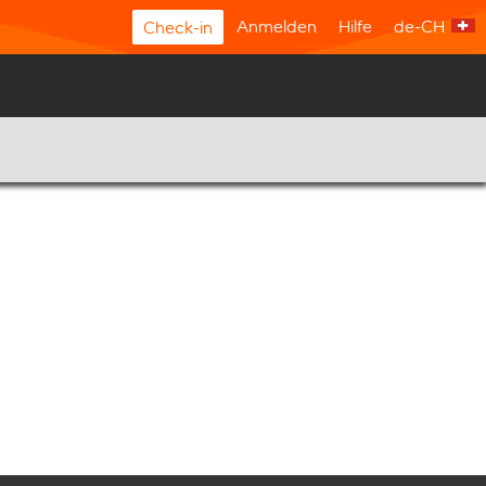
Anmelden
Hilfe
de-CH
Check-in