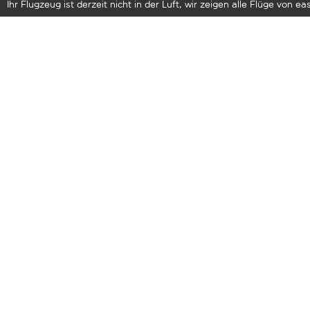
Ihr Flugzeug ist derzeit nicht in der Luft, wir zeigen alle Flüge von eas