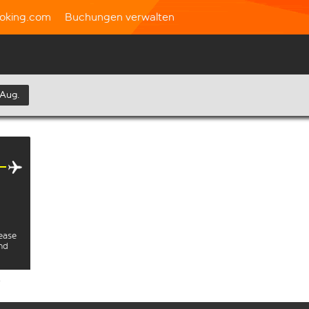
oking.com
Buchungen verwalten
 Aug.
lease
and
e