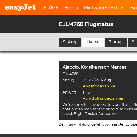
FLÜGE
Ferien
Mietwagen/Extras
Bo
EJU4768 Flugstatus
5. Aug.
Heute
7. Aug.
8.
Ajaccio, Korsika
nach
Nantes
EJU4768
Abflug
09:25
Do. 6 Aug.
Abgeflogen 09:29
Ankunft
11:15
Pünktlich angekommen
We’re sorry for the delay to your flight. P
continue to monitor the airport screens 
check Flight Tracker for updates.
Der Flug wird durchgeführt von easyJet Europ