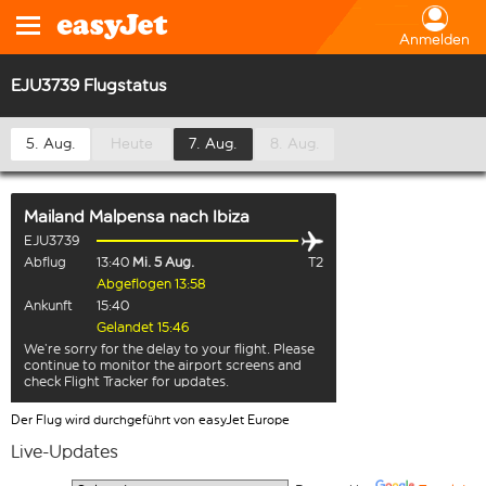
Anmelden
EJU3739 Flugstatus
5. Aug.
Heute
7. Aug.
8. Aug.
Mailand Malpensa
nach
Ibiza
EJU3739
Abflug
13:40
Mi. 5 Aug.
T2
Abgeflogen 13:58
Ankunft
15:40
Gelandet 15:46
We’re sorry for the delay to your flight. Please
continue to monitor the airport screens and
check Flight Tracker for updates.
Der Flug wird durchgeführt von easyJet Europe
Live-Updates