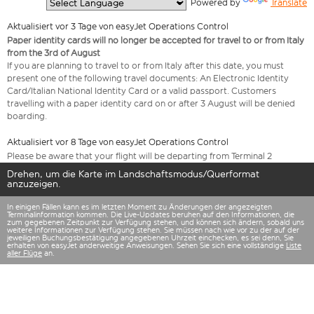
  Powered by 
Translate
Aktualisiert vor 3 Tage von easyJet Operations Control
Paper identity cards will no longer be accepted for travel to or from Italy
from the 3rd of August
If you are planning to travel to or from Italy after this date, you must
present one of the following travel documents: An Electronic Identity
Card/Italian National Identity Card or a valid passport. Customers
travelling with a paper identity card on or after 3 August will be denied
boarding.
Aktualisiert vor 8 Tage von easyJet Operations Control
Please be aware that your flight will be departing from Terminal 2
Drehen, um die Karte im Landschaftsmodus/Querformat
anzuzeigen.
In einigen Fällen kann es im letzten Moment zu Änderungen der angezeigten
Terminalinformation kommen. Die Live-Updates beruhen auf den Informationen, die
zum gegebenen Zeitpunkt zur Verfügung stehen, und können sich ändern, sobald uns
weitere Informationen zur Verfügung stehen. Sie müssen nach wie vor zu der auf der
jeweiligen Buchungsbestätigung angegebenen Uhrzeit einchecken, es sei denn, Sie
erhalten von easyJet anderweitige Anweisungen. Sehen Sie sich eine vollständige
Liste
aller Flüge
an.