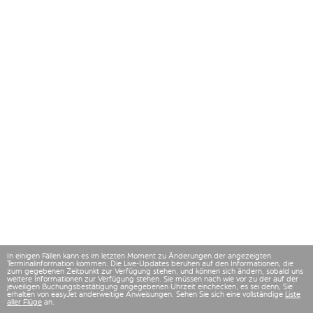
In einigen Fällen kann es im letzten Moment zu Änderungen der angezeigten
Terminalinformation kommen. Die Live-Updates beruhen auf den Informationen, die
zum gegebenen Zeitpunkt zur Verfügung stehen, und können sich ändern, sobald uns
weitere Informationen zur Verfügung stehen. Sie müssen nach wie vor zu der auf der
jeweiligen Buchungsbestätigung angegebenen Uhrzeit einchecken, es sei denn, Sie
erhalten von easyJet anderweitige Anweisungen. Sehen Sie sich eine vollständige
Liste
aller Flüge
an.