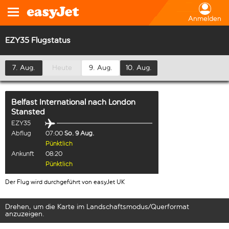
Anmelden
EZY35 Flugstatus
7. Aug.
Heute
9. Aug.
10. Aug.
Belfast International
nach
London
Stansted
EZY35
Abflug
07:00
So. 9 Aug.
Pünktlich
Ankunft
08:20
Pünktlich
Der Flug wird durchgeführt von easyJet UK
Drehen, um die Karte im Landschaftsmodus/Querformat
anzuzeigen.