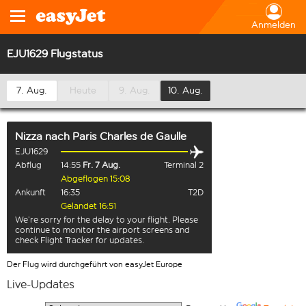
Anmelden
EJU1629 Flugstatus
7. Aug.
Heute
9. Aug.
10. Aug.
Nizza
nach
Paris Charles de Gaulle
EJU1629
Abflug
14:55
Fr. 7 Aug.
Terminal 2
Abgeflogen 15:08
Ankunft
16:35
T2D
Gelandet 16:51
We’re sorry for the delay to your flight. Please
continue to monitor the airport screens and
check Flight Tracker for updates.
Der Flug wird durchgeführt von easyJet Europe
Live-Updates