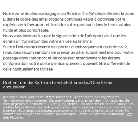
Notre zone de dépose bagages au Terminal 2 a été déplacée vers la zone
E dans le cadre des améliorations continues visant à optimiser votre
expérience à l’aéroport et à rendre votre parcours dans le terminal plus
fluide et plus confortable.
Nous vous invitons à suivre la signalisation de l’aéroport ainsi que les
écrans d’information dès votre arrivée au terminal.
Suite à l’extension récente des portes d’embarquement du terminal 2,
nous vous recommandons de prévoir un délai supplémentaire pour votre
passage dans l’aéroport et de consulter attentivement les écrans
d’information, votre porte d’embarquement pouvant être différente de
celle habituellement utilisée
Drehen, um die Karte im Landschaftsmodus/Querformat
anzuzeigen.
In einigen Fällen kann es im letzten Moment zu Änderungen der angezeigten
Terminalinformation kommen. Die Live-Updates beruhen auf den Informationen, die
zum gegebenen Zeitpunkt zur Verfügung stehen, und können sich ändern, sobald uns
weitere Informationen zur Verfügung stehen. Sie müssen nach wie vor zu der auf der
jeweiligen Buchungsbestätigung angegebenen Uhrzeit einchecken, es sei denn, Sie
erhalten von easyJet anderweitige Anweisungen. Sehen Sie sich eine vollständige
Liste
aller Flüge
an.