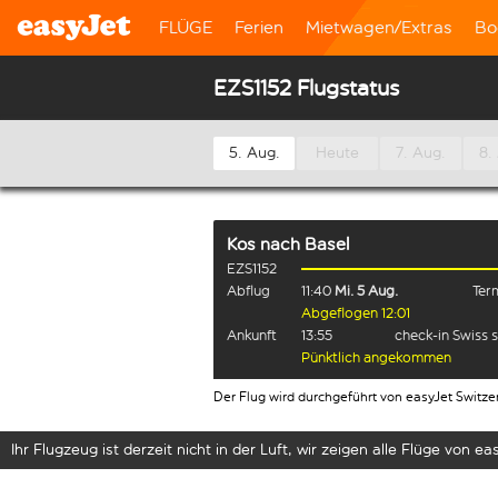
FLÜGE
Ferien
Mietwagen/Extras
Bo
EZS1152 Flugstatus
5. Aug.
Heute
7. Aug.
8.
Kos
nach
Basel
EZS1152
Abflug
11:40
Mi. 5 Aug.
Term
Abgeflogen 12:01
Ankunft
13:55
check-in Swiss 
Pünktlich angekommen
Der Flug wird durchgeführt von easyJet Switze
Ihr Flugzeug ist derzeit nicht in der Luft, wir zeigen alle Flüge von eas