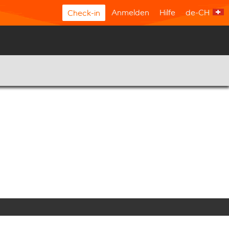
Anmelden
Hilfe
de-CH
Check-in