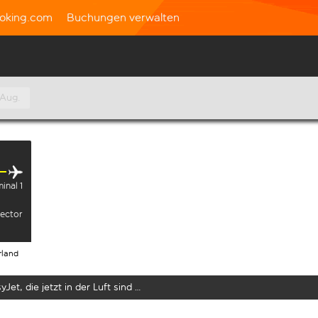
oking.com
Buchungen verwalten
 Aug.
inal 1
sector
rland
yJet, die jetzt in der Luft sind …