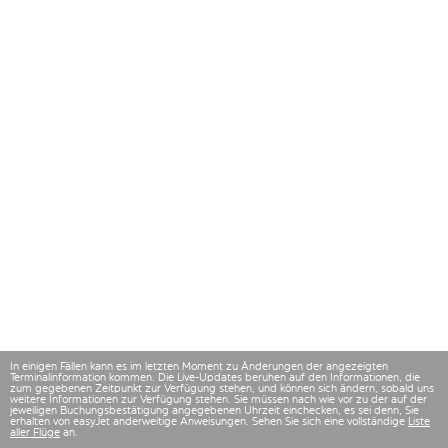
In einigen Fällen kann es im letzten Moment zu Änderungen der angezeigten
Terminalinformation kommen. Die Live-Updates beruhen auf den Informationen, die
zum gegebenen Zeitpunkt zur Verfügung stehen, und können sich ändern, sobald uns
weitere Informationen zur Verfügung stehen. Sie müssen nach wie vor zu der auf der
jeweiligen Buchungsbestätigung angegebenen Uhrzeit einchecken, es sei denn, Sie
erhalten von easyJet anderweitige Anweisungen. Sehen Sie sich eine vollständige
Liste
aller Flüge
an.