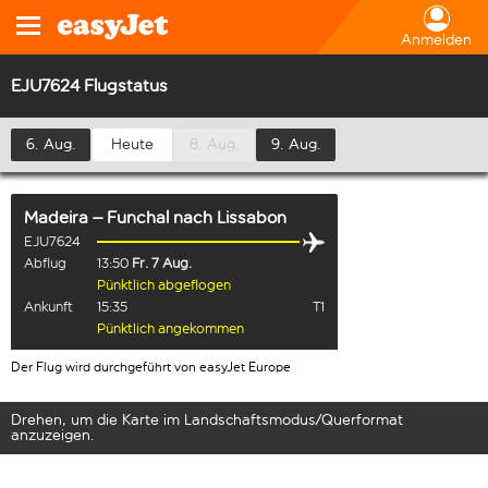
Anmelden
EJU7624 Flugstatus
6. Aug.
Heute
8. Aug.
9. Aug.
Madeira – Funchal
nach
Lissabon
EJU7624
Abflug
13:50
Fr. 7 Aug.
Pünktlich abgeflogen
Ankunft
15:35
T1
Pünktlich angekommen
Der Flug wird durchgeführt von easyJet Europe
Drehen, um die Karte im Landschaftsmodus/Querformat
anzuzeigen.