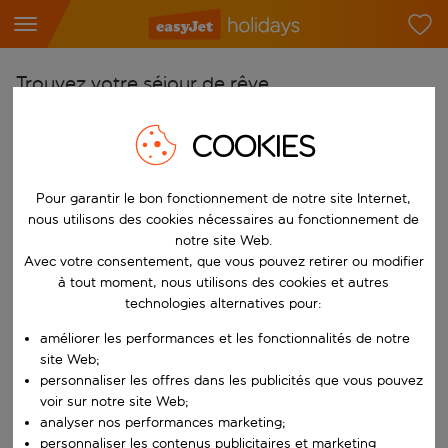
Trouvez votre séjour de rêve
À partir de
COOKIES
Choisissez votre aéroport
Commencez à taper pour la saisie automatique. Lorsque les résultats 
Vers
Pour garantir le bon fonctionnement de notre site Internet,
nous utilisons des cookies nécessaires au fonctionnement de
Choisissez votre destination
notre site Web.
Commencez à taper pour la saisie automatique. Lorsque les résultats 
Avec votre consentement, que vous pouvez retirer ou modifier
Quand
à tout moment, nous utilisons des cookies et autres
Choisissez vos dates
technologies alternatives pour:
Choisissez une date de départ et une date de retour.
Qui
améliorer les performances et les fonctionnalités de notre
site Web;
personnaliser les offres dans les publicités que vous pouvez
voir sur notre site Web;
analyser nos performances marketing;
Rechercher
personnaliser les contenus publicitaires et marketing