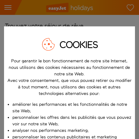
Trouvez votre séjour de rêve
À partir de
COOKIES
Choisissez votre aéroport
Commencez à taper pour la saisie automatique. Lorsque les résultats 
Pour garantir le bon fonctionnement de notre site Internet,
Vers
nous utilisons des cookies nécessaires au fonctionnement de
Choisissez votre destination
notre site Web.
Commencez à taper pour la saisie automatique. Lorsque les résultats 
Avec votre consentement, que vous pouvez retirer ou modifier
Quand
à tout moment, nous utilisons des cookies et autres
Choisissez vos dates
technologies alternatives pour:
Choisissez une date de départ et une date de retour.
Qui
améliorer les performances et les fonctionnalités de notre
site Web;
personnaliser les offres dans les publicités que vous pouvez
voir sur notre site Web;
analyser nos performances marketing;
Rechercher
personnaliser les contenus publicitaires et marketing