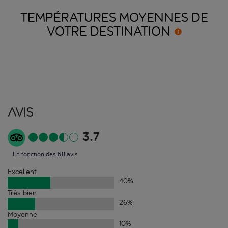
TEMPÉRATURES MOYENNES DE
VOTRE
DESTINATION
Avis
3.7
En fonction des 68 avis
Excellent
40
%
Très bien
26
%
Moyenne
10
%