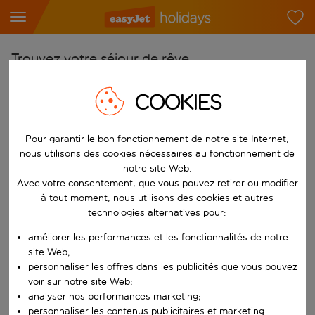
Trouvez votre séjour de rêve
À partir de
COOKIES
Choisissez votre aéroport
Commencez à taper pour la saisie automatique. Lorsque les résultats 
Pour garantir le bon fonctionnement de notre site Internet,
Vers
nous utilisons des cookies nécessaires au fonctionnement de
Choisissez votre destination
notre site Web.
Commencez à taper pour la saisie automatique. Lorsque les résultats 
Avec votre consentement, que vous pouvez retirer ou modifier
Quand
à tout moment, nous utilisons des cookies et autres
Choisissez vos dates
technologies alternatives pour:
Choisissez une date de départ et une date de retour.
Qui
améliorer les performances et les fonctionnalités de notre
site Web;
personnaliser les offres dans les publicités que vous pouvez
voir sur notre site Web;
analyser nos performances marketing;
Rechercher
personnaliser les contenus publicitaires et marketing