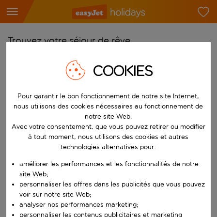
Trouvez votre séjour de rêve
À partir de
COOKIES
Choisissez votre aéroport
Commencez à taper pour la saisie automatique. Lorsque les résultats 
Vers
Pour garantir le bon fonctionnement de notre site Internet,
nous utilisons des cookies nécessaires au fonctionnement de
Choisissez votre destination
notre site Web.
Commencez à taper pour la saisie automatique. Lorsque les résultats 
Avec votre consentement, que vous pouvez retirer ou modifier
Quand
à tout moment, nous utilisons des cookies et autres
Choisissez vos dates
technologies alternatives pour:
Choisissez une date de départ et une date de retour.
Qui
améliorer les performances et les fonctionnalités de notre
site Web;
personnaliser les offres dans les publicités que vous pouvez
voir sur notre site Web;
analyser nos performances marketing;
Rechercher
personnaliser les contenus publicitaires et marketing