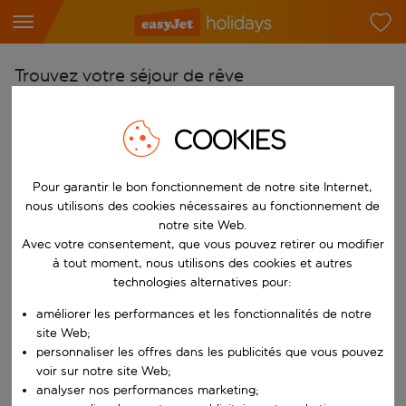
Trouvez votre séjour de rêve
À partir de
COOKIES
Choisissez votre aéroport
Commencez à taper pour la saisie automatique. Lorsque les résultats 
Vers
Pour garantir le bon fonctionnement de notre site Internet,
Choisissez votre destination
nous utilisons des cookies nécessaires au fonctionnement de
notre site Web.
Commencez à taper pour la saisie automatique. Lorsque les résultats 
Quand
Avec votre consentement, que vous pouvez retirer ou modifier
à tout moment, nous utilisons des cookies et autres
Choisissez vos dates
technologies alternatives pour:
Choisissez une date de départ et une date de retour.
Qui
améliorer les performances et les fonctionnalités de notre
site Web;
personnaliser les offres dans les publicités que vous pouvez
voir sur notre site Web;
Rechercher
analyser nos performances marketing;