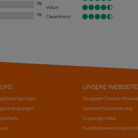
1
%
Value
1
%
Cleanliness
 UNS
UNSERE WEBSEITE
gsbedingungen
Gruppen-Cookie-Hinwei
gsbedingungen
Datenschutzerklärung
nzschutz
Zugänglichkeit
sum
Kundenbewertungsrichtl