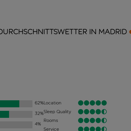
DURCHSCHNITTSWETTER IN
MADRID
62
%
Location
Sleep Quality
32
%
Rooms
4
%
Service