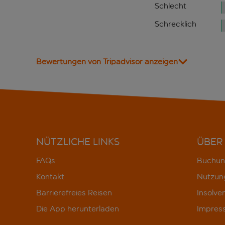
Schlecht
Schrecklich
Bewertungen von Tripadvisor anzeigen
NÜTZLICHE LINKS
ÜBER
FAQs
Buchun
Kontakt
Nutzun
Barrierefreies Reisen
Insolve
Die App herunterladen
Impres