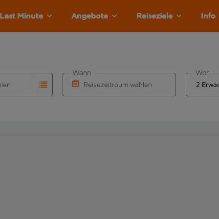
Last Minute
Angebote
Reiseziele
Info
Wann
Wer
hlen
Reisezeitraum wählen
llständigung. Wenn für den Abflughafen automatisch vervolls
Eingabe für die automatische Vervollständigung. Wenn für den
Wähle ein Ab- und Rückflugdatum aus.