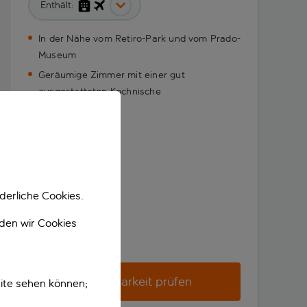
Enthält:
In der Nähe vom Retiro-Park und vom Prado-
Museum
Geräumige Zimmer mit einer gut
ausgestatteten Kochnische
derliche Cookies.
nden wir Cookies
Verfügbarkeit prüfen
ite sehen können;