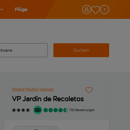
Flüge
Suchen
tändigte Ergebnisse verfügbar sind, verwende die Tabulatorta
 Zielflughafen automatisch vervollständigte Ergebnisse verfü
Madrid
Madrid
Spanien
VP Jardín de Recoletos
730 Bewertungen