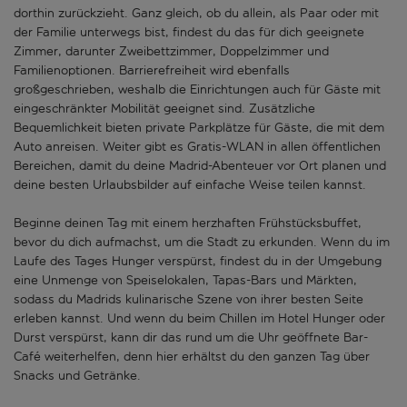
dorthin zurückzieht. Ganz gleich, ob du allein, als Paar oder mit
der Familie unterwegs bist, findest du das für dich geeignete
Zimmer, darunter Zweibettzimmer, Doppelzimmer und
Familienoptionen. Barrierefreiheit wird ebenfalls
großgeschrieben, weshalb die Einrichtungen auch für Gäste mit
eingeschränkter Mobilität geeignet sind. Zusätzliche
Bequemlichkeit bieten private Parkplätze für Gäste, die mit dem
Auto anreisen. Weiter gibt es Gratis-WLAN in allen öffentlichen
Bereichen, damit du deine Madrid-Abenteuer vor Ort planen und
deine besten Urlaubsbilder auf einfache Weise teilen kannst.
Beginne deinen Tag mit einem herzhaften Frühstücksbuffet,
bevor du dich aufmachst, um die Stadt zu erkunden. Wenn du im
Laufe des Tages Hunger verspürst, findest du in der Umgebung
eine Unmenge von Speiselokalen, Tapas-Bars und Märkten,
sodass du Madrids kulinarische Szene von ihrer besten Seite
erleben kannst. Und wenn du beim Chillen im Hotel Hunger oder
Durst verspürst, kann dir das rund um die Uhr geöffnete Bar-
Café weiterhelfen, denn hier erhältst du den ganzen Tag über
Snacks und Getränke.