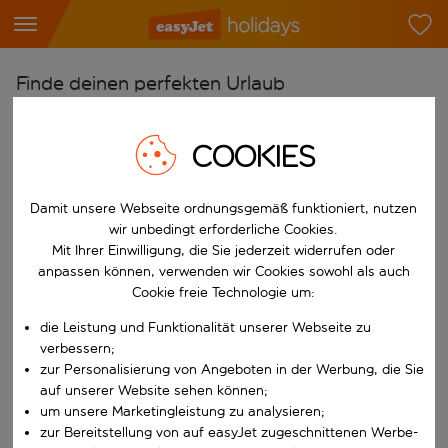
Finde deinen perfekten Urlaub
Ab
COOKIES
Flughafen wählen
Beginne mit der Eingabe für die automatische Vervollständigung. W
Nach
Damit unsere Webseite ordnungsgemäß funktioniert, nutzen
Reiseziel wählen
wir unbedingt erforderliche Cookies.
Mit Ihrer Einwilligung, die Sie jederzeit widerrufen oder
Beginne mit der Eingabe für die automatische Vervollständigung. W
Wann
anpassen können, verwenden wir Cookies sowohl als auch
Reisezeitraum wählen
Cookie freie Technologie um:
Wähle ein Ab- und Rückflugdatum aus.
die Leistung und Funktionalität unserer Webseite zu
Wer
verbessern;
zur Personalisierung von Angeboten in der Werbung, die Sie
auf unserer Website sehen können;
um unsere Marketingleistung zu analysieren;
Suchen
zur Bereitstellung von auf easyJet zugeschnittenen Werbe-