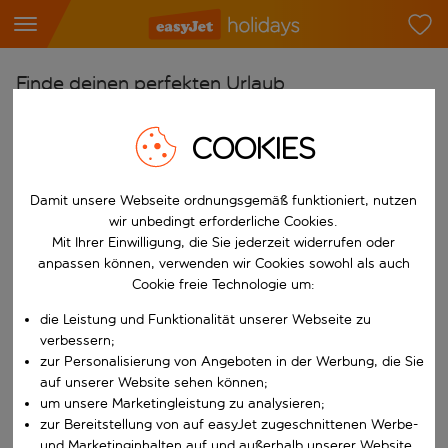
Finde deinen perfekten Urlaub
Ab
COOKIES
Flughafen wählen
Beginne mit der Eingabe für die automatische Vervollständigung. W
Nach
Damit unsere Webseite ordnungsgemäß funktioniert, nutzen
wir unbedingt erforderliche Cookies.
Reiseziel wählen
Mit Ihrer Einwilligung, die Sie jederzeit widerrufen oder
Beginne mit der Eingabe für die automatische Vervollständigung. W
anpassen können, verwenden wir Cookies sowohl als auch
Wann
Cookie freie Technologie um:
Reisezeitraum wählen
die Leistung und Funktionalität unserer Webseite zu
Wähle ein Ab- und Rückflugdatum aus.
Wer
verbessern;
zur Personalisierung von Angeboten in der Werbung, die Sie
auf unserer Website sehen können;
um unsere Marketingleistung zu analysieren;
zur Bereitstellung von auf easyJet zugeschnittenen Werbe-
Suchen
und Marketinginhalten auf und außerhalb unserer Website