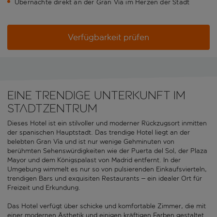
Übernachte direkt an der Gran Vía im Herzen der Stadt
Verfügbarkeit prüfen
Eine trendige Unterkunft im
Stadtzentrum
Dieses Hotel ist ein stilvoller und moderner Rückzugsort inmitten
der spanischen Hauptstadt. Das trendige Hotel liegt an der
belebten Gran Vía und ist nur wenige Gehminuten von
berühmten Sehenswürdigkeiten wie der Puerta del Sol, der Plaza
Mayor und dem Königspalast von Madrid entfernt. In der
Umgebung wimmelt es nur so von pulsierenden Einkaufsvierteln,
trendigen Bars und exquisiten Restaurants – ein idealer Ort für
Freizeit und Erkundung.
Das Hotel verfügt über schicke und komfortable Zimmer, die mit
einer modernen Ästhetik und einigen kräftigen Farben gestaltet