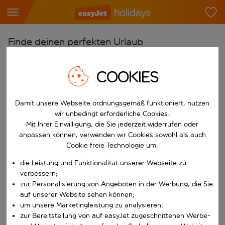
Finde deinen perfekten Urlaub
Ab
COOKIES
Flughafen wählen
Beginne mit der Eingabe für die automatische Vervollständigung. W
Nach
Damit unsere Webseite ordnungsgemäß funktioniert, nutzen
Reiseziel wählen
wir unbedingt erforderliche Cookies.
Mit Ihrer Einwilligung, die Sie jederzeit widerrufen oder
Beginne mit der Eingabe für die automatische Vervollständigung. W
Wann
anpassen können, verwenden wir Cookies sowohl als auch
Cookie freie Technologie um:
Reisezeitraum wählen
Wähle ein Ab- und Rückflugdatum aus.
die Leistung und Funktionalität unserer Webseite zu
Wer
verbessern;
zur Personalisierung von Angeboten in der Werbung, die Sie
auf unserer Website sehen können;
um unsere Marketingleistung zu analysieren;
Suchen
zur Bereitstellung von auf easyJet zugeschnittenen Werbe-