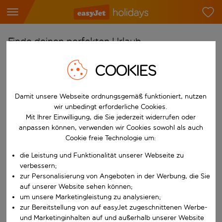
Finde deinen perfekten Urlaub
Ab
COOKIES
Flughafen wählen
Beginne mit der Eingabe für die automatische Vervollständigung. W
Damit unsere Webseite ordnungsgemäß funktioniert, nutzen
Nach
wir unbedingt erforderliche Cookies.
Reiseziel wählen
Mit Ihrer Einwilligung, die Sie jederzeit widerrufen oder
Beginne mit der Eingabe für die automatische Vervollständigung. W
anpassen können, verwenden wir Cookies sowohl als auch
Wann
Cookie freie Technologie um:
Reisezeitraum wählen
die Leistung und Funktionalität unserer Webseite zu
Wähle ein Ab- und Rückflugdatum aus.
Wer
verbessern;
zur Personalisierung von Angeboten in der Werbung, die Sie
auf unserer Website sehen können;
um unsere Marketingleistung zu analysieren;
zur Bereitstellung von auf easyJet zugeschnittenen Werbe-
Suchen
und Marketinginhalten auf und außerhalb unserer Website