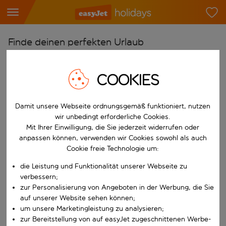
Finde deinen perfekten Urlaub
Ab
COOKIES
Flughafen wählen
Beginne mit der Eingabe für die automatische Vervollständigung. W
Nach
Damit unsere Webseite ordnungsgemäß funktioniert, nutzen
Reiseziel wählen
wir unbedingt erforderliche Cookies.
Mit Ihrer Einwilligung, die Sie jederzeit widerrufen oder
Beginne mit der Eingabe für die automatische Vervollständigung. W
Wann
anpassen können, verwenden wir Cookies sowohl als auch
Reisezeitraum wählen
Cookie freie Technologie um:
Wähle ein Ab- und Rückflugdatum aus.
die Leistung und Funktionalität unserer Webseite zu
Wer
verbessern;
zur Personalisierung von Angeboten in der Werbung, die Sie
auf unserer Website sehen können;
um unsere Marketingleistung zu analysieren;
Suchen
zur Bereitstellung von auf easyJet zugeschnittenen Werbe-