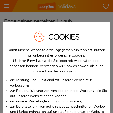
Finde deinen perfekten Urlaub
Ab
COOKIES
Flughafen wählen
Beginne mit der Eingabe für die automatische Vervollständigung. W
Nach
Damit unsere Webseite ordnungsgemäß funktioniert, nutzen
wir unbedingt erforderliche Cookies.
Reiseziel wählen
Mit Ihrer Einwilligung, die Sie jederzeit widerrufen oder
Beginne mit der Eingabe für die automatische Vervollständigung. W
anpassen können, verwenden wir Cookies sowohl als auch
Wann
Cookie freie Technologie um:
Reisezeitraum wählen
die Leistung und Funktionalität unserer Webseite zu
Wähle ein Ab- und Rückflugdatum aus.
Wer
verbessern;
zur Personalisierung von Angeboten in der Werbung, die Sie
auf unserer Website sehen können;
um unsere Marketingleistung zu analysieren;
zur Bereitstellung von auf easyJet zugeschnittenen Werbe-
Suchen
und Marketinginhalten auf und außerhalb unserer Website