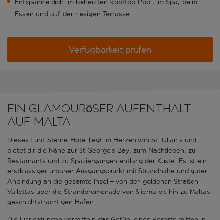
Entspanne dich im beheizten Rooftop-Pool, im Spa, beim
Essen und auf der riesigen Terrasse
Verfügbarkeit prüfen
Ein glamouröser Aufenthalt
auf Malta
Dieses Fünf-Sterne-Hotel liegt im Herzen von St Julian’s und
bietet dir die Nähe zur St George’s Bay, zum Nachtleben, zu
Restaurants und zu Spaziergängen entlang der Küste. Es ist ein
erstklassiger urbaner Ausgangspunkt mit Strandnähe und guter
Anbindung an die gesamte Insel – von den goldenen Straßen
Vallettas über die Strandpromenade von Sliema bis hin zu Maltas
geschichtsträchtigen Häfen.
Die Einrichtungen vermitteln das Gefühl eines Resorts mitten in