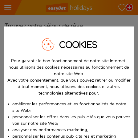
Trouvez votre séjour de rêve
À partir de
COOKIES
Choisissez votre aéroport
Commencez à taper pour la saisie automatique. Lorsque les résultats 
Pour garantir le bon fonctionnement de notre site Internet,
Vers
nous utilisons des cookies nécessaires au fonctionnement de
Choisissez votre destination
notre site Web.
Commencez à taper pour la saisie automatique. Lorsque les résultats 
Avec votre consentement, que vous pouvez retirer ou modifier
Quand
à tout moment, nous utilisons des cookies et autres
Choisissez vos dates
technologies alternatives pour:
Choisissez une date de départ et une date de retour.
Qui
améliorer les performances et les fonctionnalités de notre
site Web;
personnaliser les offres dans les publicités que vous pouvez
voir sur notre site Web;
analyser nos performances marketing;
Rechercher
personnaliser les contenus publicitaires et marketing