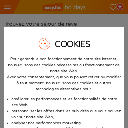
Trouvez votre séjour de rêve
À partir de
COOKIES
Choisissez votre aéroport
Commencez à taper pour la saisie automatique. Lorsque les résultats 
Vers
Pour garantir le bon fonctionnement de notre site Internet,
Choisissez votre destination
nous utilisons des cookies nécessaires au fonctionnement de
notre site Web.
Commencez à taper pour la saisie automatique. Lorsque les résultats 
Quand
Avec votre consentement, que vous pouvez retirer ou modifier
à tout moment, nous utilisons des cookies et autres
Choisissez vos dates
technologies alternatives pour:
Choisissez une date de départ et une date de retour.
Qui
améliorer les performances et les fonctionnalités de notre
site Web;
personnaliser les offres dans les publicités que vous pouvez
voir sur notre site Web;
Rechercher
analyser nos performances marketing;