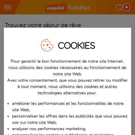
Trouvez votre séjour de rêve
À partir de
COOKIES
Choisissez votre aéroport
Commencez à taper pour la saisie automatique. Lorsque les résultats 
Vers
Pour garantir le bon fonctionnement de notre site Internet,
Choisissez votre destination
nous utilisons des cookies nécessaires au fonctionnement de
notre site Web.
Commencez à taper pour la saisie automatique. Lorsque les résultats 
Quand
Avec votre consentement, que vous pouvez retirer ou modifier
à tout moment, nous utilisons des cookies et autres
Choisissez vos dates
technologies alternatives pour:
Choisissez une date de départ et une date de retour.
Qui
améliorer les performances et les fonctionnalités de notre
site Web;
personnaliser les offres dans les publicités que vous pouvez
voir sur notre site Web;
Rechercher
analyser nos performances marketing;