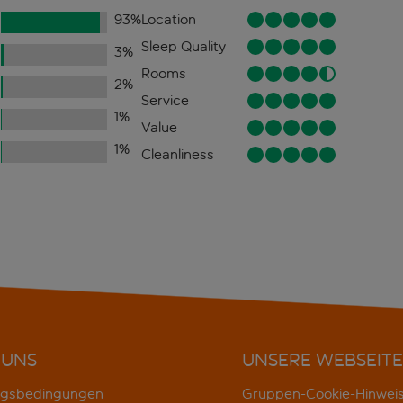
93
%
Location
Sleep Quality
3
%
Rooms
2
%
Service
1
%
Value
1
%
Cleanliness
 UNS
UNSERE WEBSEITE
gsbedingungen
Gruppen-Cookie-Hinwei