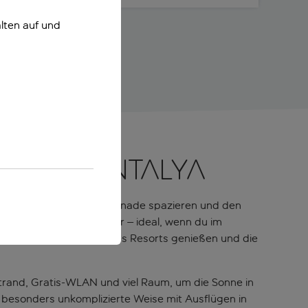
lten auf und
nd in Antalya
 baden, entlang der Promenade spazieren und den
n sind bequem erreichbar – ideal, wenn du im
entspannten Komfort eines Resorts genießen und die
Strand, Gratis-WLAN und viel Raum, um die Sonne in
f besonders unkomplizierte Weise mit Ausflügen in