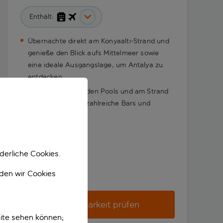
Enthält:
Übernachte direkt am Konyaaltı-Strand und
genieße den Blick aufs Mittelmeer sowie
eine ideale Ausgangslage, um Antalya zu
entdecken
Entspann dich an den Pools und am Strand
und freu dich auf zahlreiche Bars und
Restaurants
derliche Cookies.
nden wir Cookies
Verfügbarkeit prüfen
ite sehen können;