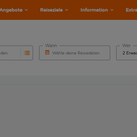
Angebote
Reiseziele
Information
Extr
Wann
Wer
nden
Wähle deine Reisedaten
llständigung. Wenn für den Herkunftsflughafen automatisch v
Eingabe für die automatische Vervollständigung. Wenn für den
W&auml;hle ein Ab- und R&uuml;ckflugdatu