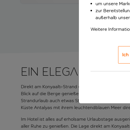
um unsere Marke
zur Bereitstell
außerhalb unser
Weitere Informati
Ich
Ein eleganter Au
Direkt am Konyaaltı-Strand gelegen, dreht sich in 
Blick auf die Berge genießen. Auch die Altstadt vo
Strandurlaub auch etwas Stadtleben erleben möchte
Küste Antalyas mit ihrem leuchtendblauen Meer dir
Im Hotel ist alles auf erholsame Urlaubstage ausge
aller Ruhe zu genießen. Die Lage direkt am Konyaalt