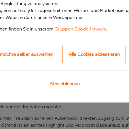
tingleistung zu analysieren;
ung von auf easyJet zugeschnittenen Werbe- und Marketinginha
er Website durch unsere Werbepartner.
onen finden Sie in unserem
Gruppen Cookie-Hinweis
.
 möchte selber auswählen
Alle Cookies akzeptieren
sgangspunkt am Stra
Alles ablehnen
diesem Hotel alles um das Mittelmeer. Hier kannst du im Meer
n Antalya, der Yachthafen und zahlreiche Einkaufsmöglichkeite
st. Dieses Hotel ist eine hervorragende Wahl, wenn du den 
ekt vor der Tür haben möchtest.
richtet. Freu dich auf einen Außenpool, direkten Zugang zum 
ı-Strand ist ein echtes Highlight und verbindet Badeurlaub au