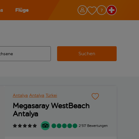
as
Flüge
Suchen
ervollständigte Ergebnisse verfügbar sind, verwende die Tabu
 Zielflughafen automatisch vervollständigte Ergebnisse verfü
m aus.
Antalya
Antalya
Türkei
Megasaray WestBeach
Antalya
2'517 Bewertungen