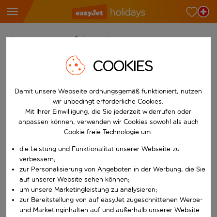
Finde deine perfekten Ferien
COOKIES
Ab
Wähle deine Flughäfen
Damit unsere Webseite ordnungsgemäß funktioniert, nutzen
Beginne mit der Eingabe für die automatische Vervollständigung. W
Nach
wir unbedingt erforderliche Cookies.
Reiseziele finden
Mit Ihrer Einwilligung, die Sie jederzeit widerrufen oder
anpassen können, verwenden wir Cookies sowohl als auch
Beginne mit der Eingabe für die automatische Vervollständigung. W
Wann
Cookie freie Technologie um:
Wähle deine Reisedaten
die Leistung und Funktionalität unserer Webseite zu
W&auml;hle ein Ab- und R&uuml;ckflugdatum aus.
verbessern;
Wer
zur Personalisierung von Angeboten in der Werbung, die Sie
auf unserer Website sehen können;
um unsere Marketingleistung zu analysieren;
zur Bereitstellung von auf easyJet zugeschnittenen Werbe-
Suchen
und Marketinginhalten auf und außerhalb unserer Website